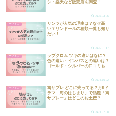
シ・楽天など販売店を調査！
2025.03.05
リンツが人気の理由は？なぜ高
アイテム
い？リンドールの種類一覧も知り
たい！
2025.01.17
ラブクロム ツキの違いはなに？
アイテム
色の違い・インバスとの違いは？
ゴールド・シルバーの口コミも紹
介
2024.10.02
鳩サブレ どこに売ってる？月9ド
アイテム
ラマ「海のはじまり」で話題「鳩
サブレー」はどこのお土産？
2024.07.08