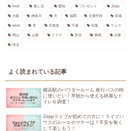
food
推し活
愛知
プレゼント
Zepp
大阪
神奈川
犬
福岡
交通手段
宮城
wear
冬
北海道
千葉
収集
フェス
岡山
山梨
ドラマ
防災
静岡
兵庫
埼玉
よく読まれている記事
横浜駅のパウダールーム 夜行バスの時
に使いたい！早朝から使える綺麗なト
イレを調査！
Zeppライブが初めての方に！ライブハ
ウスのルールやマナーは？不安を無く
して楽しもう！