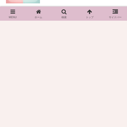
雑誌の切り抜きファイルは無印がおす
すめ！リフィルタイプや100均のA4ワ
MENU
ホーム
検索
トップ
サイドバー
イドも紹介
名古屋スペードボックスにいこう！～
キャパ・見え方・ロッカー・アクセ
ス・トイレ～
ボトムライン名古屋にいこう！～キャ
パ・座席・見え方・アクセス・ロッカ
ー～
Archive