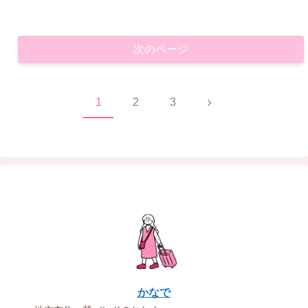
次のページ
次
1
2
3
へ
かなで