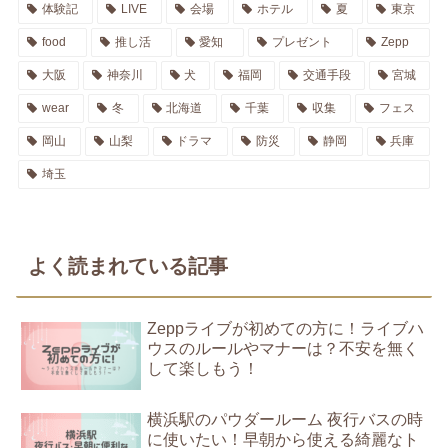
体験記
LIVE
会場
ホテル
夏
東京
food
推し活
愛知
プレゼント
Zepp
大阪
神奈川
犬
福岡
交通手段
宮城
wear
冬
北海道
千葉
収集
フェス
岡山
山梨
ドラマ
防災
静岡
兵庫
埼玉
よく読まれている記事
Zeppライブが初めての方に！ライブハ
ウスのルールやマナーは？不安を無く
して楽しもう！
横浜駅のパウダールーム 夜行バスの時
に使いたい！早朝から使える綺麗なト