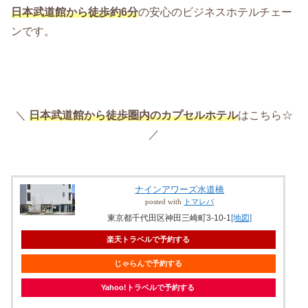
日本武道館から徒歩約6分
の安心のビジネスホテルチェー
ンです。
＼
日本武道館から徒歩圏内のカプセルホテル
はこちら☆
／
ナインアワーズ水道橋
posted with
トマレバ
東京都千代田区神田三崎町3-10-1
[地図]
楽天トラベルで予約する
じゃらんで予約する
Yahoo!トラベルで予約する