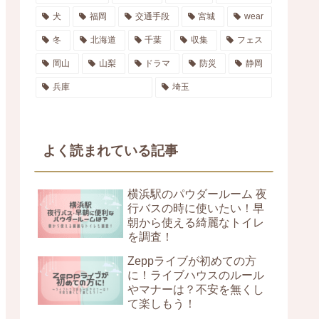
犬
福岡
交通手段
宮城
wear
冬
北海道
千葉
収集
フェス
岡山
山梨
ドラマ
防災
静岡
兵庫
埼玉
よく読まれている記事
横浜駅のパウダールーム 夜
行バスの時に使いたい！早
朝から使える綺麗なトイレ
を調査！
Zeppライブが初めての方
に！ライブハウスのルール
やマナーは？不安を無くし
て楽しもう！