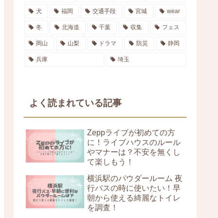
犬
福岡
交通手段
宮城
wear
冬
北海道
千葉
収集
フェス
岡山
山梨
ドラマ
防災
静岡
兵庫
埼玉
よく読まれている記事
Zeppライブが初めての方
に！ライブハウスのルール
やマナーは？不安を無くし
て楽しもう！
横浜駅のパウダールーム 夜
行バスの時に使いたい！早
朝から使える綺麗なトイレ
を調査！