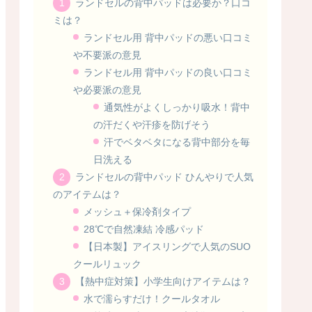
ランドセルの背中パッドは必要か？口コ
ミは？
ランドセル用 背中パッドの悪い口コミ
や不要派の意見
ランドセル用 背中パッドの良い口コミ
や必要派の意見
通気性がよくしっかり吸水！背中
の汗だくや汗疹を防げそう
汗でベタベタになる背中部分を毎
日洗える
ランドセルの背中パッド ひんやりで人気
のアイテムは？
メッシュ＋保冷剤タイプ
28℃で自然凍結 冷感パッド
【日本製】アイスリングで人気のSUO
クールリュック
【熱中症対策】小学生向けアイテムは？
水で濡らすだけ！クールタオル