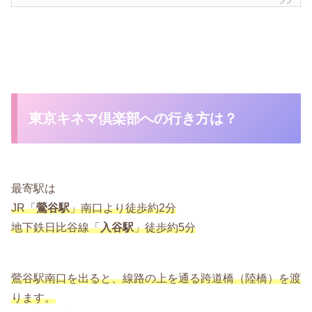
東京キネマ倶楽部への行き方は？
最寄駅は
JR「
鶯谷駅
」南口より徒歩約2分
地下鉄日比谷線「
入谷駅
」徒歩約5分
鶯谷駅南口を出ると、線路の上を通る跨道橋（陸橋）を渡
ります。