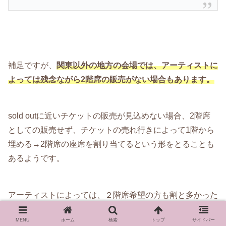
補足ですが、
関東以外の地方の会場では、アーティストに
よっては残念ながら2階席の販売がない場合もあります。
sold outに近いチケットの販売が見込めない場合、2階席
としての販売せず、チケットの売れ行きによって1階から
埋める→2階席の座席を割り当てるという形をとることも
あるようです。
アーティストによっては、２階席希望の方も割と多かった
りしますが、「2階席が販売されるのを待っていたら、最
MENU
ホーム
検索
トップ
サイドバー
後まで2階席としてのチケットが出てこなかった…」「そ