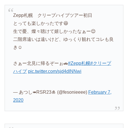
Zepp札幌 クリープハイプツアー初日
とっても楽しかったです😆
生で憂、燦々聴けて嬉しかったなぁー😌
二階席遠いは遠いけど、ゆっくり観れてコレも良
き☺️
さぁー北見に帰るぞーぉ🚗
#Zepp札幌
#クリープ
ハイプ
pic.twitter.com/sjd4dINNwi
— あつし➠RSR23🎍 (@fesonieeee)
February 7,
2020