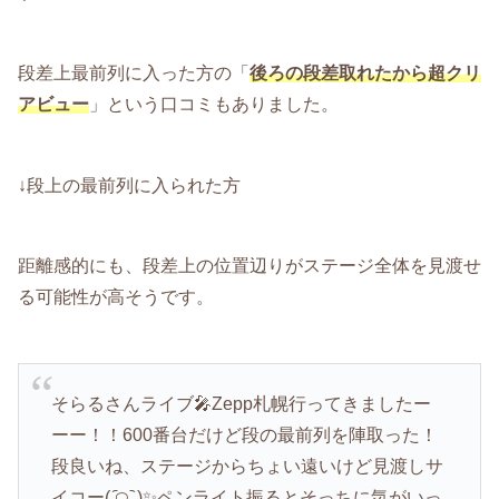
段差上最前列に入った方の「
後ろの段差取れたから超クリ
アビュー
」という口コミもありました。
↓段上の最前列に入られた方
距離感的にも、段差上の位置辺りがステージ全体を見渡せ
る可能性が高そうです。
そらるさんライブ🎤Zepp札幌行ってきましたー
ーー！！600番台だけど段の最前列を陣取った！
段良いね、ステージからちょい遠いけど見渡しサ
イコー( ᷇࿀ ᷆ )✨ペンライト振るとそっちに気がいっ