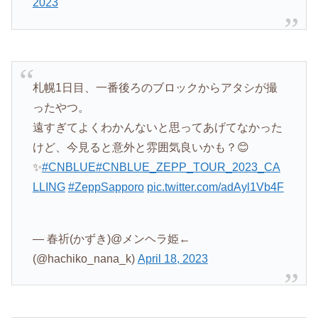
2023
札幌1日目、一番後ろのブロックからアタシが撮
ったやつ。
遠すぎてよくわかんないと思ってあげてなかった
けど、今見ると意外と雰囲気良いかも？😊
✨
#CNBLUE
#CNBLUE_ZEPP_TOUR_2023_CA
LLING
#ZeppSapporo
pic.twitter.com/adAyl1Vb4F
— 春祈(かずき)@メンヘラ姫←
(@hachiko_nana_k)
April 18, 2023