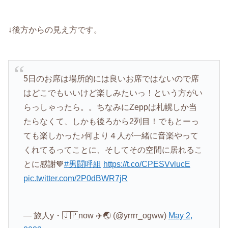
↓後方からの見え方です。
5日のお席は場所的には良いお席ではないので席
はどこでもいいけど楽しみたいっ！という方がい
らっしゃったら。。ちなみにZeppは札幌しか当
たらなくて、しかも後ろから2列目！でもとーっ
ても楽しかった♪何より４人が一緒に音楽やって
くれてるってことに、そしてその空間に居れるこ
とに感謝🧡
#男闘呼組
https://t.co/CPESVvlucE
pic.twitter.com/2P0dBWR7jR
— 旅人y・🇯🇵now ✈️🌏 (@yrrrr_ogww)
May 2,