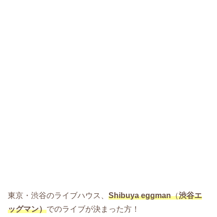
東京・渋谷のライブハウス、
Shibuya eggman
（
渋谷エ
ッグマン）
でのライブが決まった方！