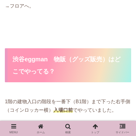
→フロアへ。
渋谷eggman 物販（グッズ販売）はど
こでやってる？
1階の建物入口の階段を一番下（B1階）まで下った右手側
（コインロッカー横）
入場口前
でやっていました。
開演前、終演後ともに同じ場所での販売でした。
MENU
ホーム
検索
トップ
サイドバー